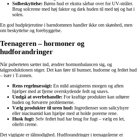
Solbeskyttelse:
Børns hud er ekstra sårbar over for UV-stråler.
Brug solcreme med høj faktor og dæk huden til med tøj og hat i
solen.
En god hudplejerutine i barndommen handler ikke om skønhed, men
om beskyttelse og forebyggelse.
Teenageren – hormoner og
hudforandringer
Når puberteten sætter ind, ændrer hormonbalancen sig, og
talgproduktionen stiger. Det kan føre til bumser, hudorme og fedtet hud
– især i T-zonen.
Rens regelmæssigt:
En mild ansigtsrens morgen og aften
hjælper med at fjerne overskydende fedt og snavs.
Undgå at overbehandle:
For kraftige produkter kan udtørre
huden og forværre problemerne.
Vælg produkter til uren hud:
Ingredienser som salicylsyre
eller niacinamid kan hjælpe med at holde porerne rene.
Husk fugt:
Selv fedtet hud har brug for fugt – vælg en let,
oliefri creme.
Det vigtigste er tålmodighed. Hudforandringer i teenageårene er