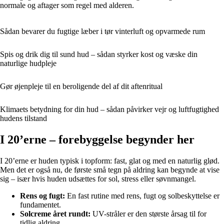
normale og aftager som regel med alderen.
Sådan bevarer du fugtige læber i tør vinterluft og opvarmede rum
Spis og drik dig til sund hud – sådan styrker kost og væske din
naturlige hudpleje
Gør øjenpleje til en beroligende del af dit aftenritual
Klimaets betydning for din hud – sådan påvirker vejr og luftfugtighed
hudens tilstand
I 20’erne – forebyggelse begynder her
I 20’erne er huden typisk i topform: fast, glat og med en naturlig glød.
Men det er også nu, de første små tegn på aldring kan begynde at vise
sig – især hvis huden udsættes for sol, stress eller søvnmangel.
Rens og fugt:
En fast rutine med rens, fugt og solbeskyttelse er
fundamentet.
Solcreme året rundt:
UV-stråler er den største årsag til for
tidlig aldring.