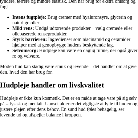
tyndere, tørrere og mindre elastisk. Den har brug for ekstra omsorg og
fugt.
Intens fugtpleje:
Brug cremer med hyaluronsyre, glycerin og
naturlige olier.
Mild rens:
Undgå udtørrende produkter – vælg cremede eller
oliebaserede renseprodukter.
Styrk barrieren:
Ingredienser som niacinamid og ceramider
hjælper med at genopbygge hudens beskyttende lag.
Selvomsorg:
Hudpleje kan være en daglig rutine, der også giver
ro og velvære.
Moden hud kan stadig være smuk og levende – det handler om at give
den, hvad den har brug for.
Hudpleje handler om livskvalitet
Hudpleje er ikke kun kosmetik. Det er en måde at tage vare på sig selv
på – fysisk og mentalt. Uanset alder er det vigtigste at lytte til huden og
justere plejen efter dens behov. En sund hud føles behagelig, ser
levende ud og afspejler balance i kroppen.