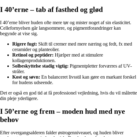
I 40’erne – tab af fasthed og glød
I 40’erne bliver huden ofte mere tør og mister noget af sin elasticitet.
Cellefornyelsen går langsommere, og pigmentforandringer kan
begynde at vise sig.
Rigere fugt:
Skift til cremer med mere næring og fedt, fx med
ceramider og planteolier.
Retinol og peptider:
Hjælper med at stimulere
kollagenproduktionen.
Solbeskyttelse stadig vigtig:
Pigmentpletter forværres af UV-
stråler.
Kost og søvn:
En balanceret livsstil kan gøre en markant forskel
for hudens udseende.
Det er også en god tid at få professionel vejledning, hvis du vil målrette
din pleje yderligere.
I 50’erne og frem – moden hud med nye
behov
Efter overgangsalderen falder østrogenniveauet, og huden bliver