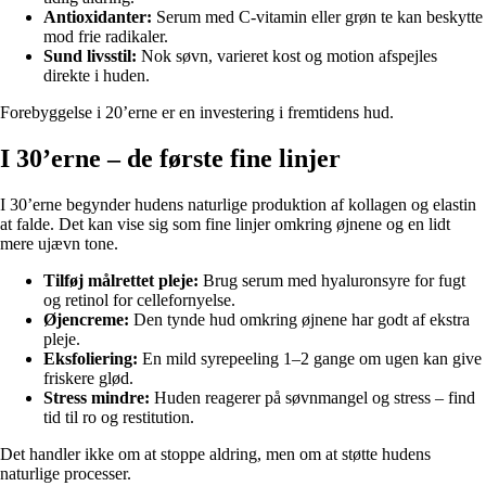
Antioxidanter:
Serum med C-vitamin eller grøn te kan beskytte
mod frie radikaler.
Sund livsstil:
Nok søvn, varieret kost og motion afspejles
direkte i huden.
Forebyggelse i 20’erne er en investering i fremtidens hud.
I 30’erne – de første fine linjer
I 30’erne begynder hudens naturlige produktion af kollagen og elastin
at falde. Det kan vise sig som fine linjer omkring øjnene og en lidt
mere ujævn tone.
Tilføj målrettet pleje:
Brug serum med hyaluronsyre for fugt
og retinol for cellefornyelse.
Øjencreme:
Den tynde hud omkring øjnene har godt af ekstra
pleje.
Eksfoliering:
En mild syrepeeling 1–2 gange om ugen kan give
friskere glød.
Stress mindre:
Huden reagerer på søvnmangel og stress – find
tid til ro og restitution.
Det handler ikke om at stoppe aldring, men om at støtte hudens
naturlige processer.