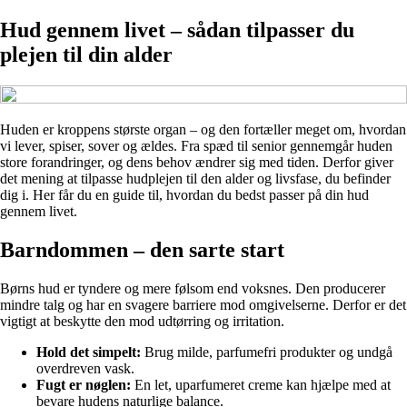
Hud gennem livet – sådan tilpasser du
plejen til din alder
Huden er kroppens største organ – og den fortæller meget om, hvordan
vi lever, spiser, sover og ældes. Fra spæd til senior gennemgår huden
store forandringer, og dens behov ændrer sig med tiden. Derfor giver
det mening at tilpasse hudplejen til den alder og livsfase, du befinder
dig i. Her får du en guide til, hvordan du bedst passer på din hud
gennem livet.
Barndommen – den sarte start
Børns hud er tyndere og mere følsom end voksnes. Den producerer
mindre talg og har en svagere barriere mod omgivelserne. Derfor er det
vigtigt at beskytte den mod udtørring og irritation.
Hold det simpelt:
Brug milde, parfumefri produkter og undgå
overdreven vask.
Fugt er nøglen:
En let, uparfumeret creme kan hjælpe med at
bevare hudens naturlige balance.